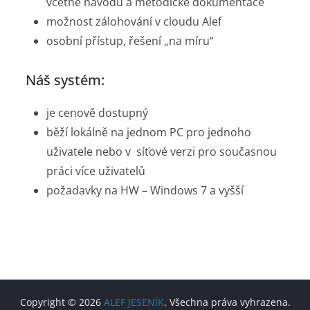
včetně návodů a metodické dokumentace
možnost zálohování v cloudu Alef
osobní přístup, řešení „na míru“
Náš systém:
je cenově dostupný
běží lokálně na jednom PC pro jednoho
uživatele nebo v síťové verzi pro současnou
práci více uživatelů
požadavky na HW – Windows 7 a vyšší
Copyright © 2026
ALEF JESENÍK
. Všechna práva vyhrazena.